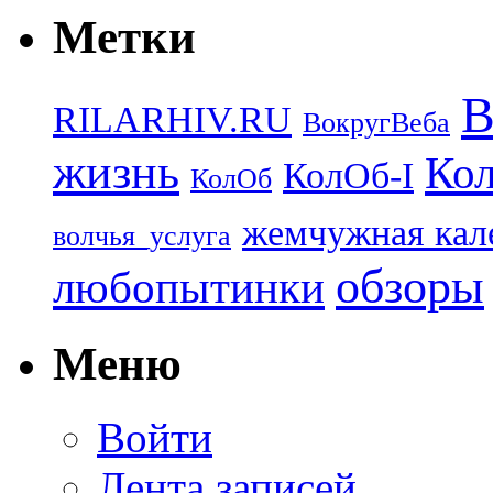
Метки
В
RILARHIV.RU
ВокругВеба
жизнь
Кол
КолОб-I
КолОб
жемчужная кал
волчья_услуга
обзоры
любопытинки
Меню
Войти
Лента записей